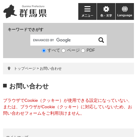
ペ
メ
ー
ニ
メ
色・
language
ジ
ュ
ニ
文
の
ー
ュ
字
キーワードでさがす
先
を
ー
頭
飛
で
ば
すべて
ページ
検
PDF
す。
し
索
て
対
本
トップページ
>
お問い合わせ
象
文
へ
本
お問い合わせ
文
ブラウザでCookie（クッキー）が使用できる設定になっていない、
または、ブラウザがCookie（クッキー）に対応していないため、お
問い合わせフォームをご利用頂けません。