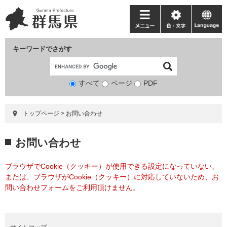
ペ
メ
ー
ニ
メ
色・
language
ジ
ュ
ニ
文
の
ー
ュ
字
キーワードでさがす
先
を
ー
頭
飛
で
ば
すべて
ページ
検
PDF
す。
し
索
て
対
本
トップページ
>
お問い合わせ
象
文
へ
本
お問い合わせ
文
ブラウザでCookie（クッキー）が使用できる設定になっていない、
または、ブラウザがCookie（クッキー）に対応していないため、お
問い合わせフォームをご利用頂けません。