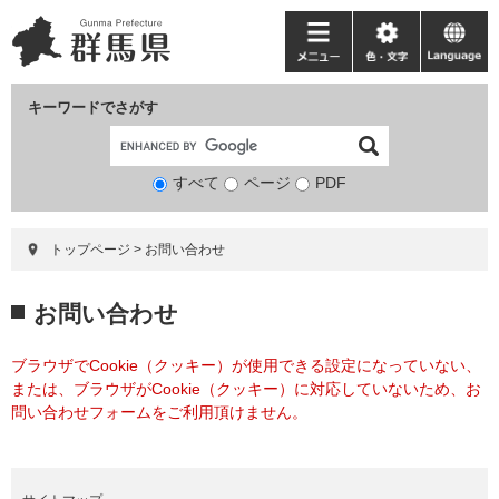
ペ
メ
ー
ニ
メ
色・
language
ジ
ュ
ニ
文
の
ー
ュ
字
キーワードでさがす
先
を
ー
頭
飛
で
ば
すべて
ページ
検
PDF
す。
し
索
て
対
本
トップページ
>
お問い合わせ
象
文
へ
本
お問い合わせ
文
ブラウザでCookie（クッキー）が使用できる設定になっていない、
または、ブラウザがCookie（クッキー）に対応していないため、お
問い合わせフォームをご利用頂けません。