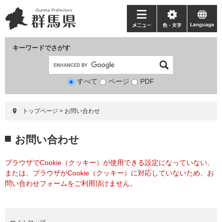
ペ
メ
ー
ニ
メ
色・
language
ジ
ュ
ニ
文
の
ー
ュ
字
キーワードでさがす
先
を
ー
頭
飛
で
ば
すべて
ページ
検
PDF
す。
し
索
て
対
本
トップページ
>
お問い合わせ
象
文
へ
本
お問い合わせ
文
ブラウザでCookie（クッキー）が使用できる設定になっていない、
または、ブラウザがCookie（クッキー）に対応していないため、お
問い合わせフォームをご利用頂けません。