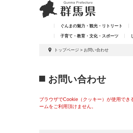
ペ
メ
メ
ー
ニ
ニ
ジ
ュ
ュ
の
ー
ぐんまの魅力・観光・リトリート
ー
先
を
子育て・教育・文化・スポーツ
を
頭
飛
飛
で
ば
トップページ
>
お問い合わせ
す。
し
ば
て
し
本
本
て
文
文
お問い合わせ
へ
ブラウザでCookie（クッキー）が使用で
ームをご利用頂けません。