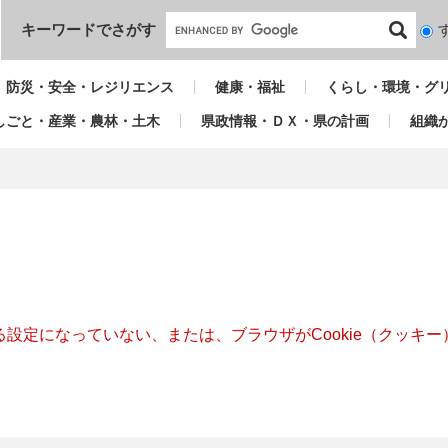
本文へ
キーワードでさがす
検
索
対
防災・安全・レジリエンス
健康・福祉
くらし・環境・グ
象
しごと・産業・農林・土木
県政情報・ＤＸ・県の計画
組織
きる設定になっていない、または、ブラウザがCookie（クッ