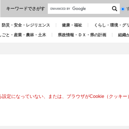
本文へ
キーワードでさがす
検
索
対
防災・安全・レジリエンス
健康・福祉
くらし・環境・グ
象
しごと・産業・農林・土木
県政情報・ＤＸ・県の計画
組織
きる設定になっていない、または、ブラウザがCookie（クッ