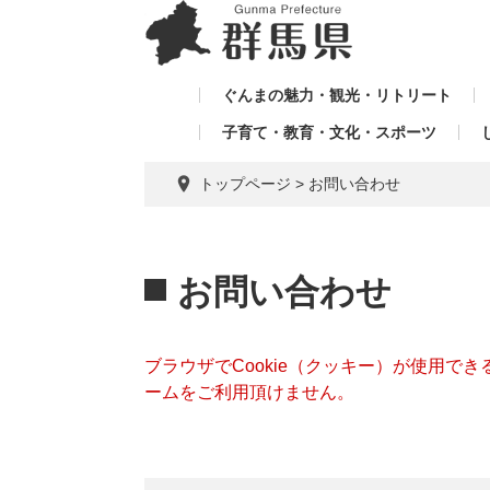
ペ
メ
メ
ー
ニ
ニ
ジ
ュ
ュ
の
ー
ぐんまの魅力・観光・リトリート
ー
先
を
子育て・教育・文化・スポーツ
を
頭
飛
飛
で
ば
トップページ
>
お問い合わせ
す。
し
ば
て
し
本
本
て
文
文
お問い合わせ
へ
ブラウザでCookie（クッキー）が使用で
ームをご利用頂けません。