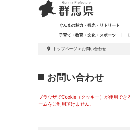
ペ
メ
メ
ー
ニ
ニ
ジ
ュ
ュ
の
ー
ぐんまの魅力・観光・リトリート
ー
先
を
子育て・教育・文化・スポーツ
を
頭
飛
飛
で
ば
トップページ
>
お問い合わせ
す。
し
ば
て
し
本
本
て
文
文
お問い合わせ
へ
ブラウザでCookie（クッキー）が使用で
ームをご利用頂けません。