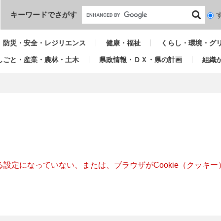
本文へ
キーワードでさがす
検
索
対
防災・安全・レジリエンス
健康・福祉
くらし・環境・グ
象
しごと・産業・農林・土木
県政情報・ＤＸ・県の計画
組織
きる設定になっていない、または、ブラウザがCookie（クッ