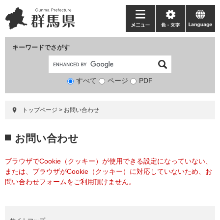
ペ
メ
ー
ニ
メ
色・
language
ジ
ュ
ニ
文
の
ー
ュ
字
キーワードでさがす
先
を
ー
頭
飛
で
ば
すべて
ページ
検
PDF
す。
し
索
て
対
本
トップページ
>
お問い合わせ
象
文
へ
本
お問い合わせ
文
ブラウザでCookie（クッキー）が使用できる設定になっていない、
または、ブラウザがCookie（クッキー）に対応していないため、お
問い合わせフォームをご利用頂けません。