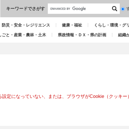
本文へ
キーワードでさがす
検
索
対
防災・安全・レジリエンス
健康・福祉
くらし・環境・グ
象
しごと・産業・農林・土木
県政情報・ＤＸ・県の計画
組織
きる設定になっていない、または、ブラウザがCookie（クッ