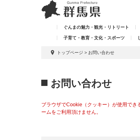
ペ
メ
メ
ー
ニ
ニ
ジ
ュ
ュ
の
ー
ぐんまの魅力・観光・リトリート
ー
先
を
子育て・教育・文化・スポーツ
を
頭
飛
飛
で
ば
トップページ
>
お問い合わせ
す。
し
ば
て
し
本
本
て
文
文
お問い合わせ
へ
ブラウザでCookie（クッキー）が使用で
ームをご利用頂けません。