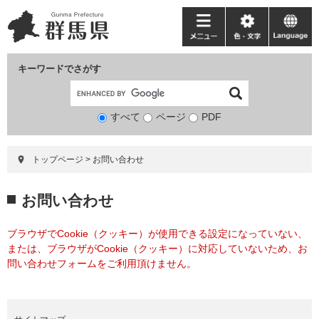
ペ
メ
ー
ニ
メ
色・
language
ジ
ュ
ニ
文
の
ー
ュ
字
キーワードでさがす
先
を
ー
頭
飛
で
ば
すべて
ページ
検
PDF
す。
し
索
て
対
本
トップページ
>
お問い合わせ
象
文
へ
本
お問い合わせ
文
ブラウザでCookie（クッキー）が使用できる設定になっていない、
または、ブラウザがCookie（クッキー）に対応していないため、お
問い合わせフォームをご利用頂けません。