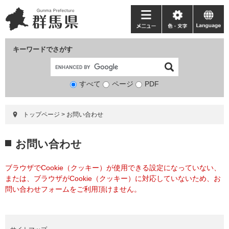
ペ
メ
ー
ニ
メ
色・
language
ジ
ュ
ニ
文
の
ー
ュ
字
キーワードでさがす
先
を
ー
頭
飛
で
ば
すべて
ページ
検
PDF
す。
し
索
て
対
本
トップページ
>
お問い合わせ
象
文
へ
本
お問い合わせ
文
ブラウザでCookie（クッキー）が使用できる設定になっていない、
または、ブラウザがCookie（クッキー）に対応していないため、お
問い合わせフォームをご利用頂けません。