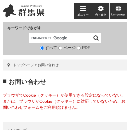
ペ
メ
ー
ニ
メ
色・
language
ジ
ュ
ニ
文
の
ー
ュ
字
キーワードでさがす
先
を
ー
頭
飛
で
ば
すべて
ページ
検
PDF
す。
し
索
て
対
本
トップページ
>
お問い合わせ
象
文
へ
本
お問い合わせ
文
ブラウザでCookie（クッキー）が使用できる設定になっていない、
または、ブラウザがCookie（クッキー）に対応していないため、お
問い合わせフォームをご利用頂けません。