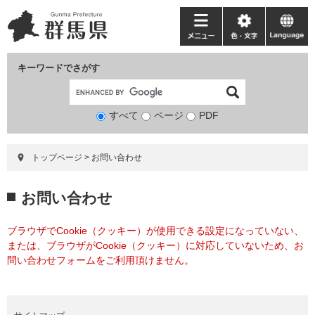
ペ
メ
ー
ニ
メ
色・
language
ジ
ュ
ニ
文
の
ー
ュ
字
キーワードでさがす
先
を
ー
頭
飛
で
ば
すべて
ページ
検
PDF
す。
し
索
て
対
本
トップページ
>
お問い合わせ
象
文
へ
本
お問い合わせ
文
ブラウザでCookie（クッキー）が使用できる設定になっていない、
または、ブラウザがCookie（クッキー）に対応していないため、お
問い合わせフォームをご利用頂けません。