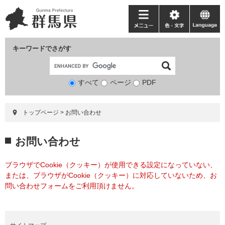
ペ
メ
ー
ニ
メ
色・
language
ジ
ュ
ニ
文
の
ー
ュ
字
キーワードでさがす
先
を
ー
頭
飛
で
ば
すべて
ページ
検
PDF
す。
し
索
て
対
本
トップページ
>
お問い合わせ
象
文
へ
本
お問い合わせ
文
ブラウザでCookie（クッキー）が使用できる設定になっていない、
または、ブラウザがCookie（クッキー）に対応していないため、お
問い合わせフォームをご利用頂けません。