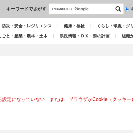
本文へ
キーワードでさがす
検
索
対
防災・安全・レジリエンス
健康・福祉
くらし・環境・グ
象
しごと・産業・農林・土木
県政情報・ＤＸ・県の計画
組織
きる設定になっていない、または、ブラウザがCookie（クッ