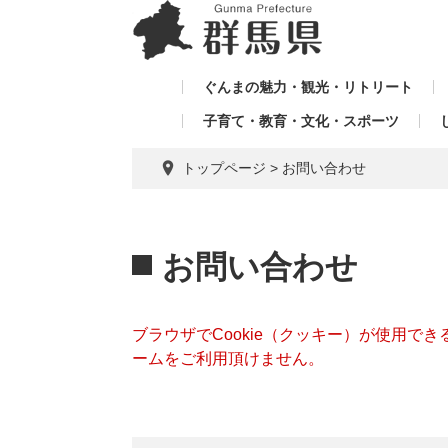
ペ
メ
メ
ー
ニ
ニ
ジ
ュ
ュ
の
ー
ぐんまの魅力・観光・リトリート
ー
先
を
子育て・教育・文化・スポーツ
を
頭
飛
飛
で
ば
トップページ
>
お問い合わせ
す。
し
ば
て
し
本
本
て
文
文
お問い合わせ
へ
ブラウザでCookie（クッキー）が使用で
ームをご利用頂けません。