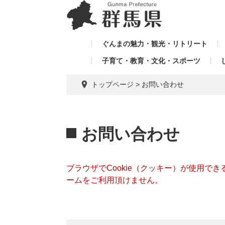
ペ
メ
メ
ー
ニ
ニ
ジ
ュ
ュ
の
ー
ぐんまの魅力・観光・リトリート
ー
先
を
子育て・教育・文化・スポーツ
を
頭
飛
飛
で
ば
トップページ
>
お問い合わせ
す。
し
ば
て
し
本
本
て
文
文
お問い合わせ
へ
ブラウザでCookie（クッキー）が使用で
ームをご利用頂けません。