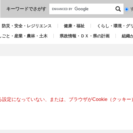
本文へ
キーワードでさがす
検
索
対
防災・安全・レジリエンス
健康・福祉
くらし・環境・グ
象
しごと・産業・農林・土木
県政情報・ＤＸ・県の計画
組織
きる設定になっていない、または、ブラウザがCookie（クッ