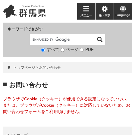
ペ
メ
ー
ニ
メ
色・
language
ジ
ュ
ニ
文
の
ー
ュ
字
キーワードでさがす
先
を
ー
頭
飛
で
ば
すべて
ページ
検
PDF
す。
し
索
て
対
本
トップページ
>
お問い合わせ
象
文
へ
本
お問い合わせ
文
ブラウザでCookie（クッキー）が使用できる設定になっていない、
または、ブラウザがCookie（クッキー）に対応していないため、お
問い合わせフォームをご利用頂けません。