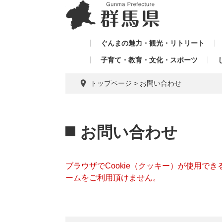
ペ
メ
メ
ー
ニ
ニ
ジ
ュ
ュ
の
ー
ぐんまの魅力・観光・リトリート
ー
先
を
子育て・教育・文化・スポーツ
を
頭
飛
飛
で
ば
トップページ
>
お問い合わせ
す。
し
ば
て
し
本
本
て
文
文
お問い合わせ
へ
ブラウザでCookie（クッキー）が使用で
ームをご利用頂けません。