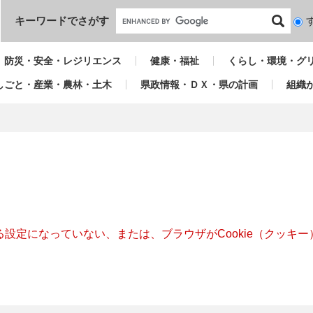
本文へ
キーワードでさがす
検
索
対
防災・安全・レジリエンス
健康・福祉
くらし・環境・グ
象
しごと・産業・農林・土木
県政情報・ＤＸ・県の計画
組織
きる設定になっていない、または、ブラウザがCookie（クッ