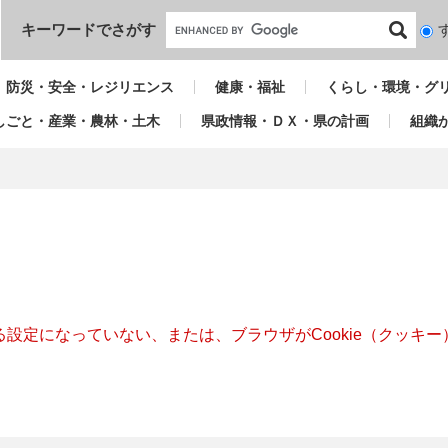
本文へ
キーワードでさがす
検
索
対
防災・安全・レジリエンス
健康・福祉
くらし・環境・グ
象
しごと・産業・農林・土木
県政情報・ＤＸ・県の計画
組織
きる設定になっていない、または、ブラウザがCookie（クッ