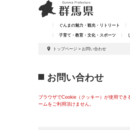
ペ
メ
メ
ー
ニ
ニ
ジ
ュ
ュ
の
ー
ぐんまの魅力・観光・リトリート
ー
先
を
子育て・教育・文化・スポーツ
を
頭
飛
飛
で
ば
トップページ
>
お問い合わせ
す。
し
ば
て
し
本
本
て
文
文
お問い合わせ
へ
ブラウザでCookie（クッキー）が使用で
ームをご利用頂けません。