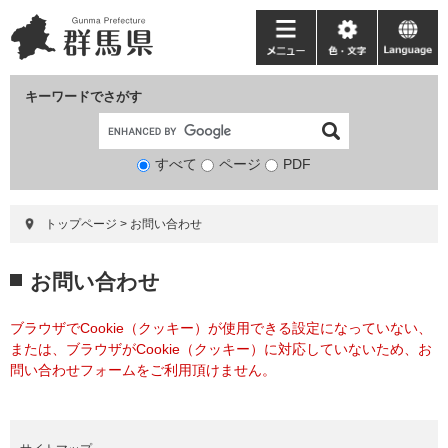
ペ
メ
ー
ニ
メ
色・
language
ジ
ュ
ニ
文
の
ー
ュ
字
キーワードでさがす
先
を
ー
頭
飛
で
ば
すべて
ページ
検
PDF
す。
し
索
て
対
本
トップページ
>
お問い合わせ
象
文
へ
本
お問い合わせ
文
ブラウザでCookie（クッキー）が使用できる設定になっていない、
または、ブラウザがCookie（クッキー）に対応していないため、お
問い合わせフォームをご利用頂けません。