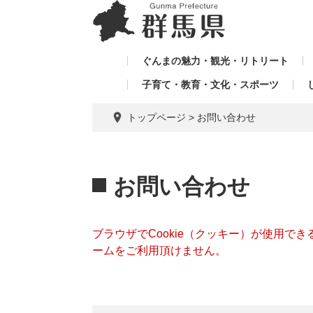
ペ
メ
メ
ー
ニ
ニ
ジ
ュ
ュ
の
ー
ぐんまの魅力・観光・リトリート
ー
先
を
子育て・教育・文化・スポーツ
を
頭
飛
飛
で
ば
トップページ
>
お問い合わせ
す。
し
ば
て
し
本
本
て
文
文
お問い合わせ
へ
ブラウザでCookie（クッキー）が使用で
ームをご利用頂けません。