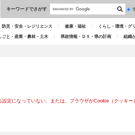
本文へ
キーワードでさがす
検
索
対
防災・安全・レジリエンス
健康・福祉
くらし・環境・グ
象
しごと・産業・農林・土木
県政情報・ＤＸ・県の計画
組織
きる設定になっていない、または、ブラウザがCookie（クッ