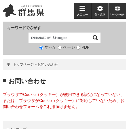
ペ
メ
ー
ニ
メ
色・
language
ジ
ュ
ニ
文
の
ー
ュ
字
キーワードでさがす
先
を
ー
頭
飛
で
ば
すべて
ページ
検
PDF
す。
し
索
て
対
本
トップページ
>
お問い合わせ
象
文
へ
本
お問い合わせ
文
ブラウザでCookie（クッキー）が使用できる設定になっていない、
または、ブラウザがCookie（クッキー）に対応していないため、お
問い合わせフォームをご利用頂けません。