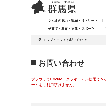
ペ
メ
メ
ー
ニ
ニ
ジ
ュ
ュ
の
ー
ぐんまの魅力・観光・リトリート
ー
先
を
子育て・教育・文化・スポーツ
を
頭
飛
飛
で
ば
トップページ
>
お問い合わせ
す。
し
ば
て
し
本
本
て
文
文
お問い合わせ
へ
ブラウザでCookie（クッキー）が使用で
ームをご利用頂けません。