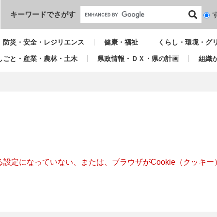
本文へ
キーワードでさがす
検
索
対
防災・安全・レジリエンス
健康・福祉
くらし・環境・グ
象
しごと・産業・農林・土木
県政情報・ＤＸ・県の計画
組織
きる設定になっていない、または、ブラウザがCookie（クッ