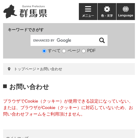
ペ
メ
ー
ニ
メ
色・
language
ジ
ュ
ニ
文
の
ー
ュ
字
キーワードでさがす
先
を
ー
頭
飛
で
ば
すべて
ページ
検
PDF
す。
し
索
て
対
本
トップページ
>
お問い合わせ
象
文
へ
本
お問い合わせ
文
ブラウザでCookie（クッキー）が使用できる設定になっていない、
または、ブラウザがCookie（クッキー）に対応していないため、お
問い合わせフォームをご利用頂けません。