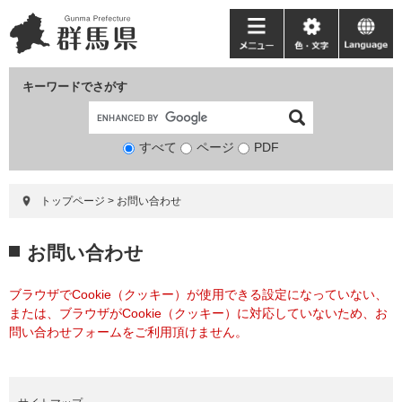
ペ
メ
ー
ニ
メ
色・
language
ジ
ュ
ニ
文
の
ー
ュ
字
キーワードでさがす
先
を
ー
頭
飛
で
ば
すべて
ページ
検
PDF
す。
し
索
て
対
本
トップページ
>
お問い合わせ
象
文
へ
本
お問い合わせ
文
ブラウザでCookie（クッキー）が使用できる設定になっていない、
または、ブラウザがCookie（クッキー）に対応していないため、お
問い合わせフォームをご利用頂けません。