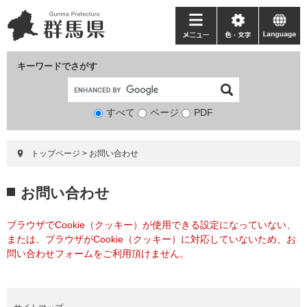
ペ
メ
ー
ニ
メ
色・
language
ジ
ュ
ニ
文
の
ー
ュ
字
キーワードでさがす
先
を
ー
頭
飛
で
ば
すべて
ページ
検
PDF
す。
し
索
て
対
本
トップページ
>
お問い合わせ
象
文
へ
本
お問い合わせ
文
ブラウザでCookie（クッキー）が使用できる設定になっていない、
または、ブラウザがCookie（クッキー）に対応していないため、お
問い合わせフォームをご利用頂けません。