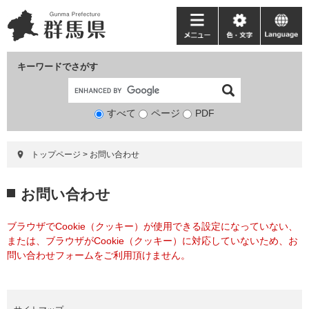
ペ
メ
ー
ニ
メ
色・
language
ジ
ュ
ニ
文
の
ー
ュ
字
キーワードでさがす
先
を
ー
頭
飛
で
ば
すべて
ページ
検
PDF
す。
し
索
て
対
本
トップページ
>
お問い合わせ
象
文
へ
本
お問い合わせ
文
ブラウザでCookie（クッキー）が使用できる設定になっていない、
または、ブラウザがCookie（クッキー）に対応していないため、お
問い合わせフォームをご利用頂けません。