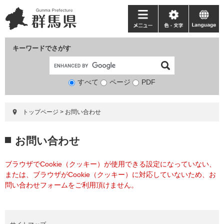
ペ
メ
ー
ニ
メ
色・
language
ジ
ュ
ニ
文
の
ー
ュ
字
キーワードでさがす
先
を
ー
頭
飛
で
ば
すべて
ページ
検
PDF
す。
し
索
て
対
本
トップページ
>
お問い合わせ
象
文
へ
本
お問い合わせ
文
ブラウザでCookie（クッキー）が使用できる設定になっていない、
または、ブラウザがCookie（クッキー）に対応していないため、お
問い合わせフォームをご利用頂けません。