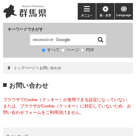
ペ
メ
ー
ニ
メ
色・
language
ジ
ュ
ニ
文
の
ー
ュ
字
キーワードでさがす
先
を
ー
頭
飛
で
ば
すべて
ページ
検
PDF
す。
し
索
て
対
本
トップページ
>
お問い合わせ
象
文
へ
本
お問い合わせ
文
ブラウザでCookie（クッキー）が使用できる設定になっていない、
または、ブラウザがCookie（クッキー）に対応していないため、お
問い合わせフォームをご利用頂けません。