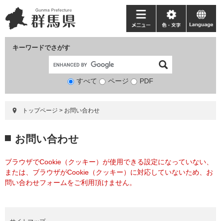
ペ
メ
ー
ニ
メ
色・
language
ジ
ュ
ニ
文
の
ー
ュ
字
キーワードでさがす
先
を
ー
頭
飛
で
ば
すべて
ページ
検
PDF
す。
し
索
て
対
本
トップページ
>
お問い合わせ
象
文
へ
本
お問い合わせ
文
ブラウザでCookie（クッキー）が使用できる設定になっていない、
または、ブラウザがCookie（クッキー）に対応していないため、お
問い合わせフォームをご利用頂けません。