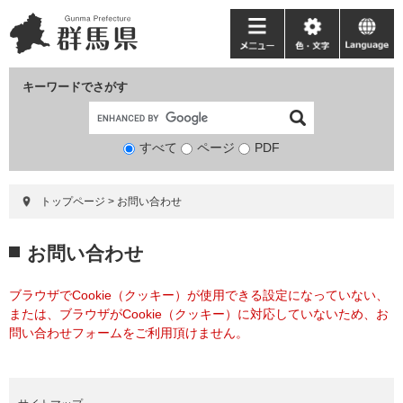
ペ
メ
ー
ニ
メ
色・
language
ジ
ュ
ニ
文
の
ー
ュ
字
キーワードでさがす
先
を
ー
頭
飛
で
ば
すべて
ページ
検
PDF
す。
し
索
て
対
本
トップページ
>
お問い合わせ
象
文
へ
本
お問い合わせ
文
ブラウザでCookie（クッキー）が使用できる設定になっていない、
または、ブラウザがCookie（クッキー）に対応していないため、お
問い合わせフォームをご利用頂けません。