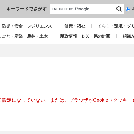
本文へ
キーワードでさがす
検
索
対
防災・安全・レジリエンス
健康・福祉
くらし・環境・グ
象
しごと・産業・農林・土木
県政情報・ＤＸ・県の計画
組織
きる設定になっていない、または、ブラウザがCookie（クッ