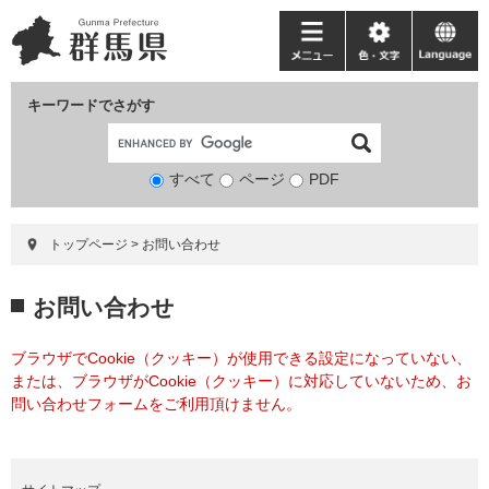
ペ
メ
ー
ニ
メ
色・
language
ジ
ュ
ニ
文
の
ー
ュ
字
キーワードでさがす
先
を
ー
頭
飛
で
ば
すべて
ページ
検
PDF
す。
し
索
て
対
本
トップページ
>
お問い合わせ
象
文
へ
本
お問い合わせ
文
ブラウザでCookie（クッキー）が使用できる設定になっていない、
または、ブラウザがCookie（クッキー）に対応していないため、お
問い合わせフォームをご利用頂けません。