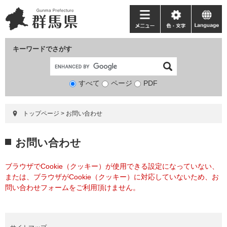
ペ
メ
ー
ニ
メ
色・
language
ジ
ュ
ニ
文
の
ー
ュ
字
キーワードでさがす
先
を
ー
頭
飛
で
ば
すべて
ページ
検
PDF
す。
し
索
て
対
本
トップページ
>
お問い合わせ
象
文
へ
本
お問い合わせ
文
ブラウザでCookie（クッキー）が使用できる設定になっていない、
または、ブラウザがCookie（クッキー）に対応していないため、お
問い合わせフォームをご利用頂けません。