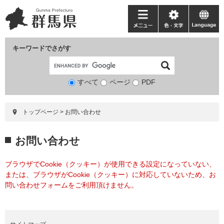
ペ
メ
ー
ニ
メ
色・
language
ジ
ュ
ニ
文
の
ー
ュ
字
キーワードでさがす
先
を
ー
頭
飛
で
ば
すべて
ページ
検
PDF
す。
し
索
て
対
本
トップページ
>
お問い合わせ
象
文
へ
本
お問い合わせ
文
ブラウザでCookie（クッキー）が使用できる設定になっていない、
または、ブラウザがCookie（クッキー）に対応していないため、お
問い合わせフォームをご利用頂けません。