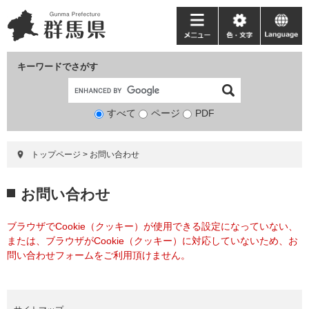
ペ
メ
ー
ニ
メ
色・
language
ジ
ュ
ニ
文
の
ー
ュ
字
キーワードでさがす
先
を
ー
頭
飛
で
ば
すべて
ページ
検
PDF
す。
し
索
て
対
本
トップページ
>
お問い合わせ
象
文
へ
本
お問い合わせ
文
ブラウザでCookie（クッキー）が使用できる設定になっていない、
または、ブラウザがCookie（クッキー）に対応していないため、お
問い合わせフォームをご利用頂けません。