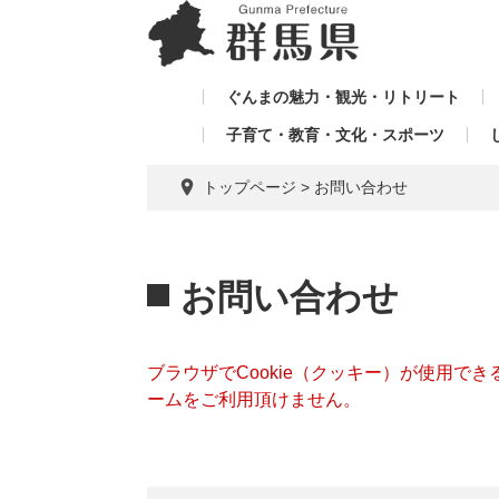
ペ
メ
メ
ー
ニ
ニ
ジ
ュ
ュ
の
ー
ぐんまの魅力・観光・リトリート
ー
先
を
子育て・教育・文化・スポーツ
を
頭
飛
飛
で
ば
トップページ
>
お問い合わせ
す。
し
ば
て
し
本
本
て
文
文
お問い合わせ
へ
ブラウザでCookie（クッキー）が使用で
ームをご利用頂けません。