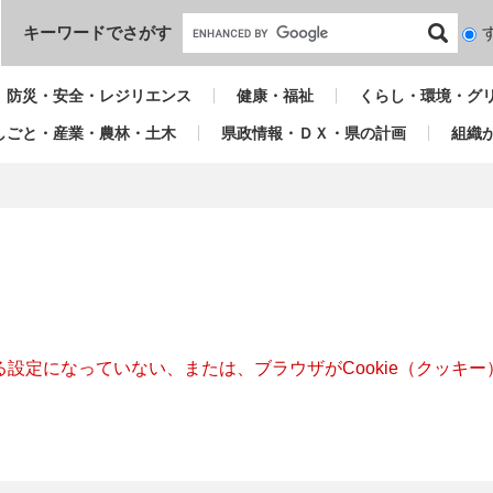
本文へ
キーワードでさがす
検
索
対
防災・安全・レジリエンス
健康・福祉
くらし・環境・グ
象
しごと・産業・農林・土木
県政情報・ＤＸ・県の計画
組織
きる設定になっていない、または、ブラウザがCookie（クッ