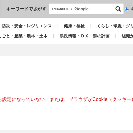
本文へ
キーワードでさがす
検
索
対
防災・安全・レジリエンス
健康・福祉
くらし・環境・グ
象
しごと・産業・農林・土木
県政情報・ＤＸ・県の計画
組織
きる設定になっていない、または、ブラウザがCookie（クッ