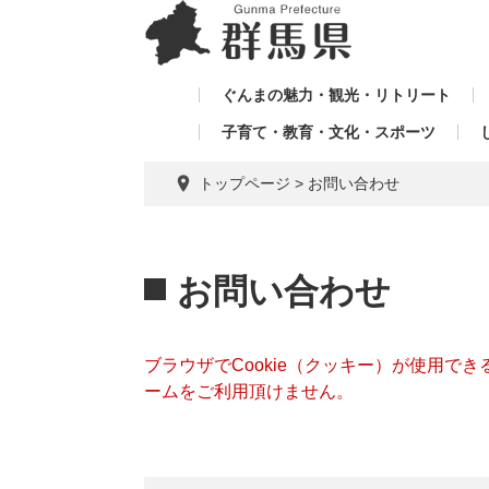
ペ
メ
メ
ー
ニ
ニ
ジ
ュ
ュ
の
ー
ぐんまの魅力・観光・リトリート
ー
先
を
子育て・教育・文化・スポーツ
を
頭
飛
飛
で
ば
トップページ
>
お問い合わせ
す。
し
ば
て
し
本
本
て
文
文
お問い合わせ
へ
ブラウザでCookie（クッキー）が使用で
ームをご利用頂けません。