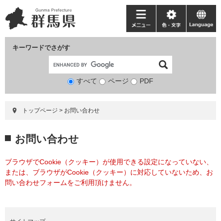
ペ
メ
ー
ニ
メ
色・
language
ジ
ュ
ニ
文
の
ー
ュ
字
キーワードでさがす
先
を
ー
頭
飛
で
ば
すべて
ページ
検
PDF
す。
し
索
て
対
本
トップページ
>
お問い合わせ
象
文
へ
本
お問い合わせ
文
ブラウザでCookie（クッキー）が使用できる設定になっていない、
または、ブラウザがCookie（クッキー）に対応していないため、お
問い合わせフォームをご利用頂けません。