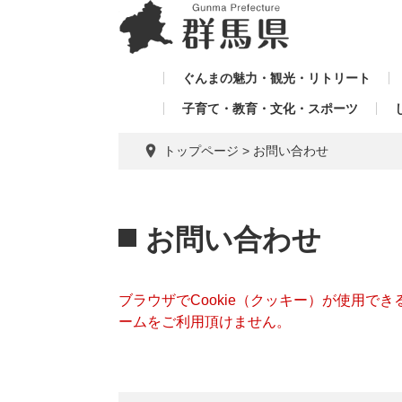
ペ
メ
メ
ー
ニ
ニ
ジ
ュ
ュ
の
ー
ぐんまの魅力・観光・リトリート
ー
先
を
子育て・教育・文化・スポーツ
を
頭
飛
飛
で
ば
トップページ
>
お問い合わせ
す。
し
ば
て
し
本
本
て
文
文
お問い合わせ
へ
ブラウザでCookie（クッキー）が使用で
ームをご利用頂けません。