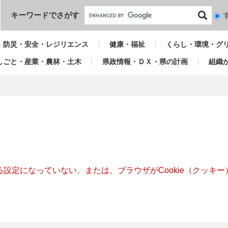
本文へ
キーワードでさがす
検
索
対
防災・安全・レジリエンス
健康・福祉
くらし・環境・グ
象
しごと・産業・農林・土木
県政情報・ＤＸ・県の計画
組織
きる設定になっていない、または、ブラウザがCookie（クッ