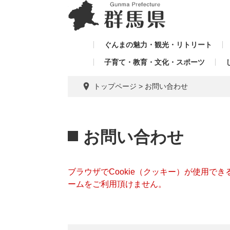
ペ
メ
メ
ー
ニ
ニ
ジ
ュ
ュ
の
ー
ぐんまの魅力・観光・リトリート
ー
先
を
子育て・教育・文化・スポーツ
を
頭
飛
飛
で
ば
トップページ
>
お問い合わせ
す。
し
ば
て
し
本
本
て
文
文
お問い合わせ
へ
ブラウザでCookie（クッキー）が使用で
ームをご利用頂けません。