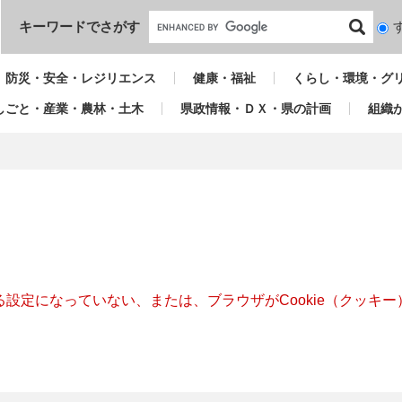
本文へ
キーワードでさがす
検
索
対
防災・安全・レジリエンス
健康・福祉
くらし・環境・グ
象
しごと・産業・農林・土木
県政情報・ＤＸ・県の計画
組織
きる設定になっていない、または、ブラウザがCookie（クッ