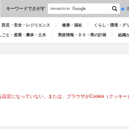
本文へ
キーワードでさがす
検
索
対
防災・安全・レジリエンス
健康・福祉
くらし・環境・グ
象
しごと・産業・農林・土木
県政情報・ＤＸ・県の計画
組織
きる設定になっていない、または、ブラウザがCookie（クッ