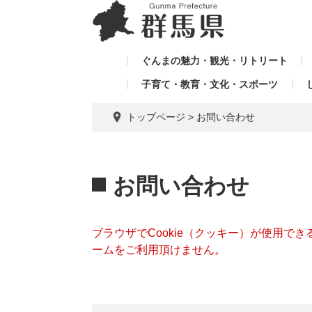
ペ
メ
メ
ー
ニ
ニ
ジ
ュ
ュ
の
ー
ぐんまの魅力・観光・リトリート
ー
先
を
子育て・教育・文化・スポーツ
を
頭
飛
飛
で
ば
トップページ
>
お問い合わせ
す。
し
ば
て
し
本
本
て
文
文
お問い合わせ
へ
ブラウザでCookie（クッキー）が使用で
ームをご利用頂けません。