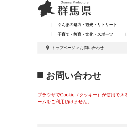
ペ
メ
メ
ー
ニ
ニ
ジ
ュ
ュ
の
ー
ぐんまの魅力・観光・リトリート
ー
先
を
子育て・教育・文化・スポーツ
を
頭
飛
飛
で
ば
トップページ
>
お問い合わせ
す。
し
ば
て
し
本
本
て
文
文
お問い合わせ
へ
ブラウザでCookie（クッキー）が使用で
ームをご利用頂けません。