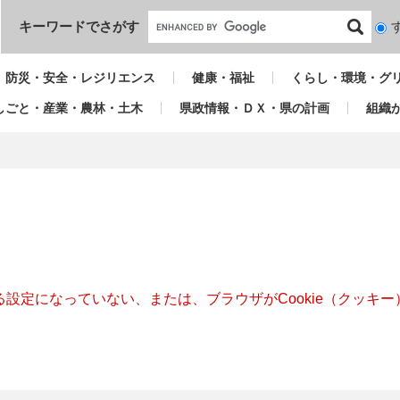
本文へ
キーワードでさがす
検
索
対
防災・安全・レジリエンス
健康・福祉
くらし・環境・グ
象
しごと・産業・農林・土木
県政情報・ＤＸ・県の計画
組織
きる設定になっていない、または、ブラウザがCookie（クッ