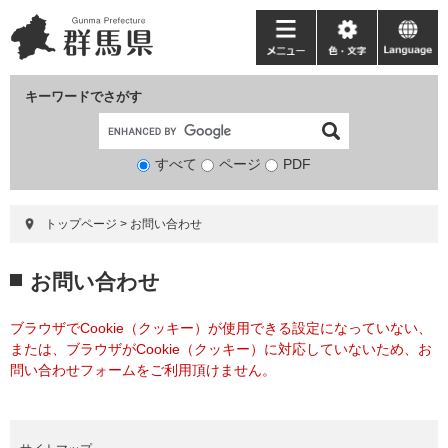
ペ
メ
ー
ニ
メ
色・
language
ジ
ュ
ニ
文
の
ー
ュ
字
キーワードでさがす
先
を
ー
頭
飛
で
ば
すべて
ページ
検
PDF
す。
し
索
て
対
本
トップページ
>
お問い合わせ
象
文
へ
本
お問い合わせ
文
ブラウザでCookie（クッキー）が使用できる設定になっていない、
または、ブラウザがCookie（クッキー）に対応していないため、お
問い合わせフォームをご利用頂けません。