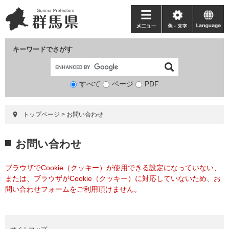
ペ
メ
ー
ニ
メ
色・
language
ジ
ュ
ニ
文
の
ー
ュ
字
キーワードでさがす
先
を
ー
頭
飛
で
ば
すべて
ページ
検
PDF
す。
し
索
て
対
本
トップページ
>
お問い合わせ
象
文
へ
本
お問い合わせ
文
ブラウザでCookie（クッキー）が使用できる設定になっていない、
または、ブラウザがCookie（クッキー）に対応していないため、お
問い合わせフォームをご利用頂けません。