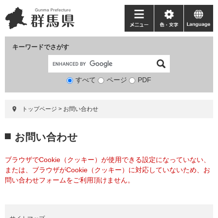
ペ
メ
ー
ニ
メ
色・
language
ジ
ュ
ニ
文
の
ー
ュ
字
キーワードでさがす
先
を
ー
頭
飛
で
ば
すべて
ページ
検
PDF
す。
し
索
て
対
本
トップページ
>
お問い合わせ
象
文
へ
本
お問い合わせ
文
ブラウザでCookie（クッキー）が使用できる設定になっていない、
または、ブラウザがCookie（クッキー）に対応していないため、お
問い合わせフォームをご利用頂けません。