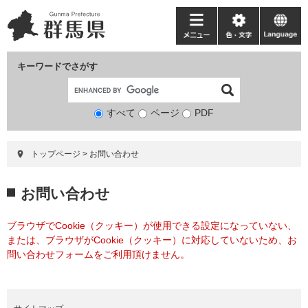
ペ
メ
ー
ニ
メ
色・
language
ジ
ュ
ニ
文
の
ー
ュ
字
キーワードでさがす
先
を
ー
頭
飛
で
ば
すべて
ページ
検
PDF
す。
し
索
て
対
本
トップページ
>
お問い合わせ
象
文
へ
本
お問い合わせ
文
ブラウザでCookie（クッキー）が使用できる設定になっていない、
または、ブラウザがCookie（クッキー）に対応していないため、お
問い合わせフォームをご利用頂けません。