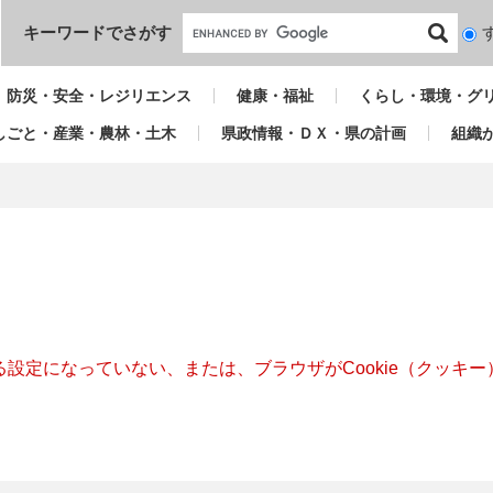
本文へ
キーワードでさがす
検
索
対
防災・安全・レジリエンス
健康・福祉
くらし・環境・グ
象
しごと・産業・農林・土木
県政情報・ＤＸ・県の計画
組織
きる設定になっていない、または、ブラウザがCookie（クッ