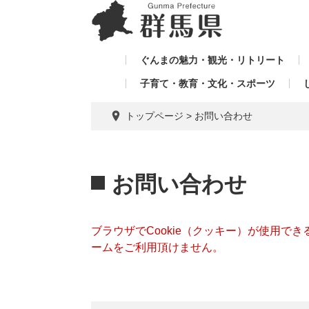
ペ
メ
メ
ー
ニ
ニ
ジ
ュ
ュ
の
ー
ぐんまの魅力・観光・リトリート
ー
先
を
子育て・教育・文化・スポーツ
を
頭
飛
飛
で
ば
トップページ
>
お問い合わせ
す。
し
ば
て
し
本
本
て
文
文
お問い合わせ
へ
ブラウザでCookie（クッキー）が使用で
ームをご利用頂けません。