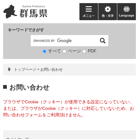
ペ
メ
ー
ニ
メ
色・
language
ジ
ュ
ニ
文
の
ー
ュ
字
キーワードでさがす
先
を
ー
頭
飛
で
ば
すべて
ページ
検
PDF
す。
し
索
て
対
本
トップページ
>
お問い合わせ
象
文
へ
本
お問い合わせ
文
ブラウザでCookie（クッキー）が使用できる設定になっていない、
または、ブラウザがCookie（クッキー）に対応していないため、お
問い合わせフォームをご利用頂けません。