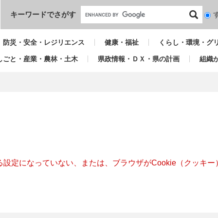
本文へ
キーワードでさがす
検
索
対
防災・安全・レジリエンス
健康・福祉
くらし・環境・グ
象
しごと・産業・農林・土木
県政情報・ＤＸ・県の計画
組織
きる設定になっていない、または、ブラウザがCookie（クッ