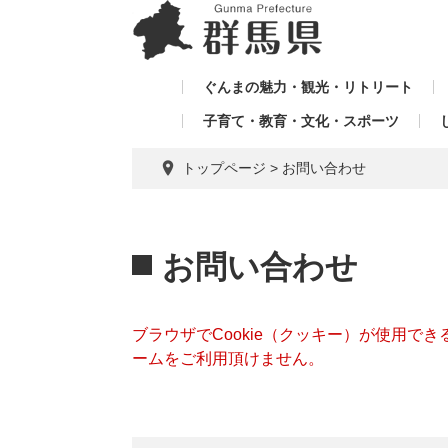
ペ
メ
メ
ー
ニ
ニ
ジ
ュ
ュ
の
ー
ぐんまの魅力・観光・リトリート
ー
先
を
子育て・教育・文化・スポーツ
を
頭
飛
飛
で
ば
トップページ
>
お問い合わせ
す。
し
ば
て
し
本
本
て
文
文
お問い合わせ
へ
ブラウザでCookie（クッキー）が使用で
ームをご利用頂けません。